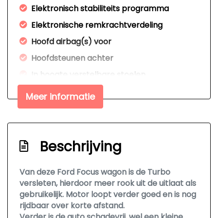
Elektronisch stabiliteits programma
Elektronische remkrachtverdeling
Hoofd airbag(s) voor
Hoofdsteunen achter
In hoogte verstelbare stoelen
Koplampverstelling
Meer informatie
Passagiersairbag
Zij airbag(s) voor
Exterieur
Beschrijving
Buitenspiegels elektrisch verstel- en
Van deze Ford Focus wagon is de Turbo
verwarmbaar
versleten, hierdoor meer rook uit de uitlaat als
gebruikelijk. Motor loopt verder goed en is nog
Centrale vergrendeling met
rijdbaar over korte afstand.
afstandsbediening
Verder is de auto schadevrij, wel een kleine