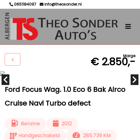
0651184097
info@theosonder.nl
Marge
€ 2.850,-
Ford Focus Wag. 1.0 Eco 6 Bak Airco
Cruise Navi Turbo defect
Benzine
2012
Handgeschakeld
285.739 KM