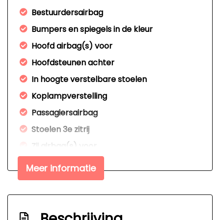
Bestuurdersairbag
Bumpers en spiegels in de kleur
Hoofd airbag(s) voor
Hoofdsteunen achter
In hoogte verstelbare stoelen
Koplampverstelling
Passagiersairbag
Stoelen 3e zitrij
Zij airbag(s) voor
Interieur
Meer informatie
Achterbank in delen neerklapbaar
Airco
Beschrijving