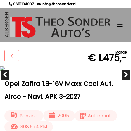
0651184097
info@theosonder.nl
Marge
€ 1.475,-
Opel Zafira 1.8-16V Maxx Cool Aut.
Airco - Navi. APK 3-2027
Benzine
2005
Automaat
308.674 KM