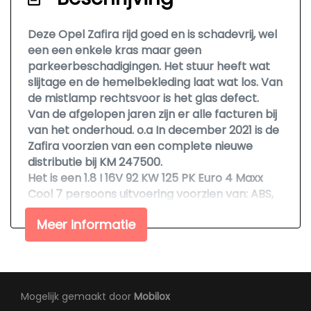
Armsteun voor
Electronic climate control
Deze Opel Zafira rijd goed en is schadevrij, wel
een een enkele kras maar geen
Elektrische ramen voor
parkeerbeschadigingen. Het stuur heeft wat
Hoofdsteunen achter
slijtage en de hemelbekleding laat wat los. Van
Hoofdsteunen anti-whiplash
de mistlamp rechtsvoor is het glas defect.
Van de afgelopen jaren zijn er alle facturen bij
Stuur leder
van het onderhoud. o.a In december 2021 is de
Stuurbekrachtiging
Zafira voorzien van een complete nieuwe
distributie bij KM 247500.
Verstelbare stuurkolom
Het is een 1.8 I 16V 92 KW 125 PK Euro 4 Maxx
Cool 7 persoons uitvoering voorzien van: ABS,
Exterieur
automaat, cruise control, airco/climatronic, 7
Meer informatie
stoelen, alum. velgen, originele navigatie met
Buitenspiegels elektrisch verstel- en
radio/CD, boordcomputer, elektr.
verwarmbaar
verwarmde/verstelbare spiegels, elektr.
Centrale vergrendeling met
ramen en centr. vergrendeling op afstand.
afstandsbediening
308674 KM gereden met NAP Pas.
Mogelijk gemaakt door
Mobilox
Heeft inmiddels een voorkeuring gehad en
Dakrails