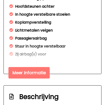
Hoofdsteunen achter
In hoogte verstelbare stoelen
Koplampverstelling
Lichtmetalen velgen
Passagiersairbag
Stuur in hoogte verstelbaar
Zij airbag(s) voor
Interieur
Meer informatie
Achterbank in delen neerklapbaar
Airco
Elektrische ramen voor
Beschrijving
Stuurbekrachtiging