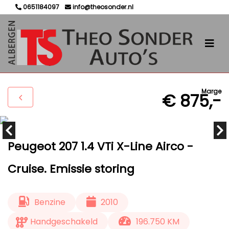
0651184097
info@theosonder.nl
Marge
€ 875,-
Peugeot 207 1.4 VTi X-Line Airco -
Cruise. Emissie storing
Benzine
2010
Handgeschakeld
196.750 KM