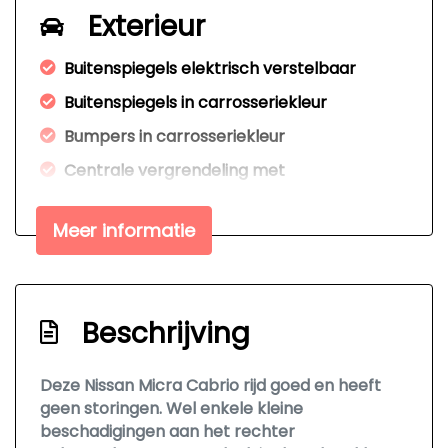
Exterieur
Buitenspiegels elektrisch verstelbaar
Buitenspiegels in carrosseriekleur
Bumpers in carrosseriekleur
Centrale vergrendeling met
afstandsbediening
Mistlampen voor
Meer informatie
Panoramadak
Overige
Beschrijving
Anti blokkeer systeem
Bestuurdersairbag
Deze Nissan Micra Cabrio rijd goed en heeft
geen storingen. Wel enkele kleine
Elektronische remkrachtverdeling
beschadigingen aan het rechter