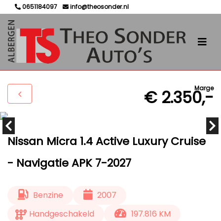
0651184097
info@theosonder.nl
Marge
€ 2.350,-
Nissan Micra 1.4 Active Luxury Cruise
- Navigatie APK 7-2027
Benzine
2007
Handgeschakeld
197.816 KM