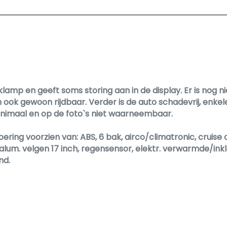
p en geeft soms storing aan in de display. Er is nog nie
n ook gewoon rijdbaar. Verder is de auto schadevrij, enk
inimaal en op de foto`s niet waarneembaar.
itvoering voorzien van: ABS, 6 bak, airco/climatronic, crui
alum. velgen 17 inch, regensensor, elektr. verwarmde/ink
nd.