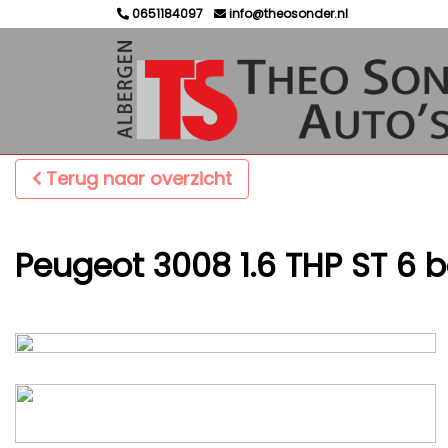
0651184097
info@theosonder.nl
Terug naar overzicht
Peugeot 3008 1.6 THP ST 6 b