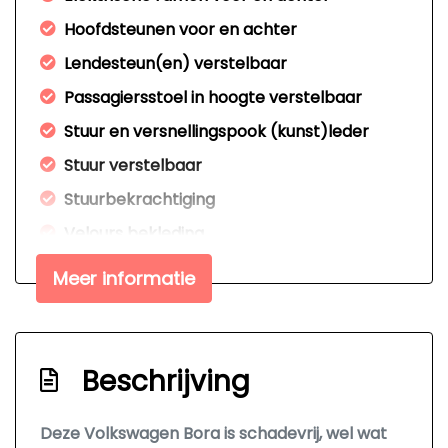
Hoofdsteunen voor en achter
Lendesteun(en) verstelbaar
Passagiersstoel in hoogte verstelbaar
Stuur en versnellingspook (kunst)leder
Stuur verstelbaar
Stuurbekrachtiging
Velours bekleding
Overige
Meer informatie
Anti blokkeer systeem
Bestuurdersairbag
Beschrijving
Elektronisch stabiliteits programma
Koplampverstelling
Deze Volkswagen Bora is schadevrij, wel wat