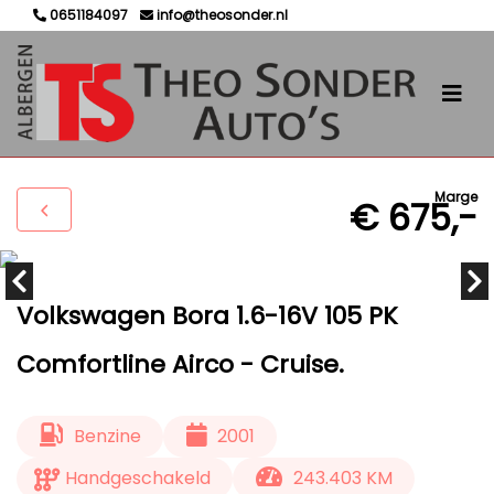
0651184097
info@theosonder.nl
Marge
€ 675,-
Volkswagen Bora 1.6-16V 105 PK
Comfortline Airco - Cruise.
Benzine
2001
Handgeschakeld
243.403 KM