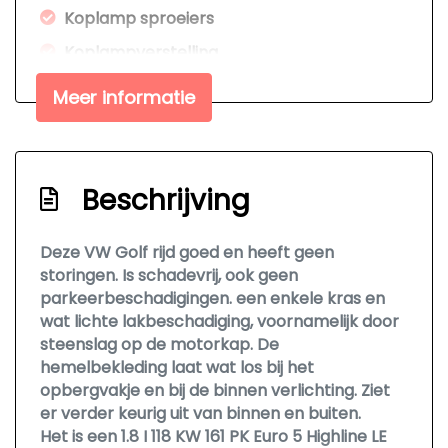
Koplamp sproeiers
Koplampverstelling
Passagiersairbag
Meer informatie
Stoelen in hoogte verstelbaar
Stuur in hoogte verstelbaar
Zij airbag(s) voor
Beschrijving
Interieur
Deze VW Golf rijd goed en heeft geen
storingen. Is schadevrij, ook geen
Achterbank in delen neerklapbaar
parkeerbeschadigingen. een enkele kras en
Armsteun achter
wat lichte lakbeschadiging, voornamelijk door
Armsteun voor
steenslag op de motorkap. De
hemelbekleding laat wat los bij het
Binnenspiegel automatisch dimmend
opbergvakje en bij de binnen verlichting. Ziet
Electronic climate control
er verder keurig uit van binnen en buiten.
Het is een 1.8 I 118 KW 161 PK Euro 5 Highline LE
Elektrische ramen voor en achter