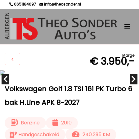
0651184097
info@theosonder.nl
Marge
€ 3.950,-
Volkswagen Golf 1.8 TSI 161 PK Turbo 6
bak H.Line APK 8-2027
Benzine
2010
Handgeschakeld
240.295 KM