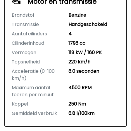
Motor en transmissie
Brandstof
Benzine
Transmissie
Handgeschakeld
Aantal cilinders
4
Cilinderinhoud
1798 cc
Vermogen
118 kW / 160 PK
Topsnelheid
220 km/h
Acceleratie (0-100
8.0 seconden
km/h)
Maximum aantal
4500 RPM
toeren per minuut
Koppel
250 Nm
Gemiddeld verbruik
6.8 l/100km