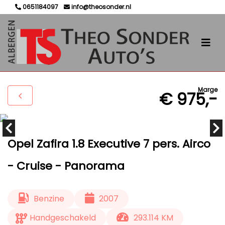
0651184097
info@theosonder.nl
Marge
€ 975,-
Opel Zafira 1.8 Executive 7 pers. Airco
- Cruise - Panorama
Benzine
2007
Handgeschakeld
293.114 KM