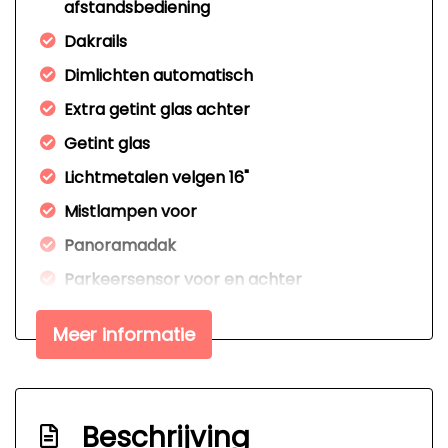
afstandsbediening
Dakrails
Dimlichten automatisch
Extra getint glas achter
Getint glas
Lichtmetalen velgen 16"
Mistlampen voor
Panoramadak
Parkeersensor voor en achter
Trekhaak met afneembare kogel
Meer informatie
Interieur
Achterbank in delen neerklapbaar
Beschrijving
Airco