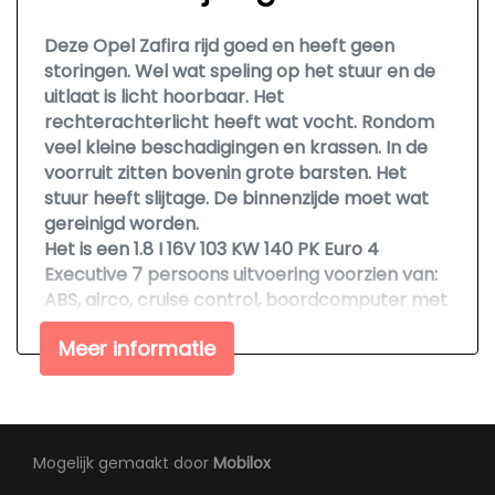
Bestuurdersstoel in hoogte verstelbaar
Deze Opel Zafira rijd goed en heeft geen
Elektrische ramen achter
storingen. Wel wat speling op het stuur en de
uitlaat is licht hoorbaar. Het
Elektrische ramen voor
rechterachterlicht heeft wat vocht. Rondom
Hoofdsteunen anti-whiplash
veel kleine beschadigingen en krassen. In de
voorruit zitten bovenin grote barsten. Het
Lendesteun(en) verstelbaar
stuur heeft slijtage. De binnenzijde moet wat
Stuur verstelbaar
gereinigd worden.
Stuurbekrachtiging
Het is een 1.8 I 16V 103 KW 140 PK Euro 4
Executive 7 persoons uitvoering voorzien van:
Overige
ABS, airco, cruise control, boordcomputer met
radio/CD en infoscherm, panoramadak,
7 persoons
Meer informatie
donkerglas achter, alum. velgen 16 inch,
afneembare trekhaak, stoelen 3e zitrij, elektr.
Anti blokkeer systeem
verwarmde/verstelbare spiegels, elektr.
Bestuurdersairbag
ramen voor/achter en centr. vergrendeling
op afstand.
Elektronisch stabiliteits programma
Mogelijk gemaakt door
Mobilox
Origineel 293114 KM gereden met NAP Pas.
Hoofdsteunen achter