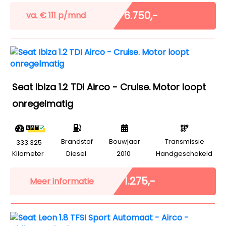
Excl. BTW
€ 6.750,-
va. €
111
p/mnd
Seat Ibiza 1.2 TDI Airco - Cruise. Motor loopt
onregelmatig
Brandstof
Bouwjaar
Transmissie
333.325
Kilometer
Diesel
2010
Handgeschakeld
Marge
€ 1.275,-
Meer informatie